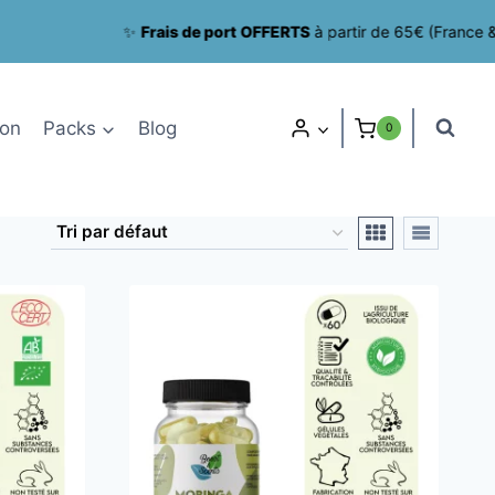
✨
Frais de port OFFERTS
à partir de 65€ (France & Be
ion
Packs
Blog
0