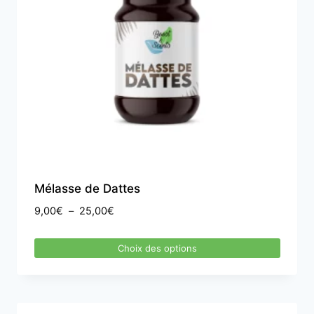
Mélasse de Dattes
Plage
9,00
€
–
25,00
€
de
prix :
Choix des options
9,00€
Ce
à
produit
25,00€
a