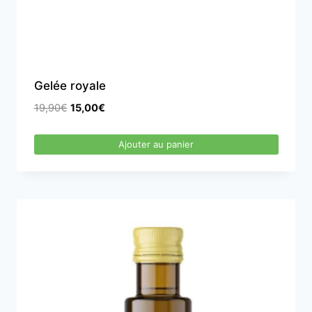
Gelée royale
Le
Le
19,90
€
15,00
€
prix
prix
initial
actuel
Ajouter au panier
était :
est :
19,90€.
15,00€.