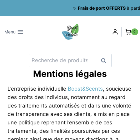
Aller
✨
Frais de port OFFERTS
à partir de
au
contenu
Menu
0
Recherche
Recherche
pour :
Mentions légales
L’entreprise individuelle
Boost&Scents
, soucieuse
des droits des individus, notamment au regard
des traitements automatisés et dans une volonté
de transparence avec ses clients, a mis en place
une politique reprenant l’ensemble de ces
traitements, des finalités poursuivies par ces
derniers ainsi que des moyens d’actions à la