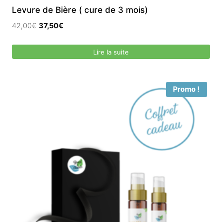
Levure de Bière ( cure de 3 mois)
Le
Le
42,00
€
37,50
€
prix
prix
initial
actuel
Lire la suite
était :
est :
42,00€.
37,50€.
Promo !