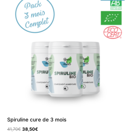
plusieurs
variations.
Les
options
peuvent
être
choisies
sur
la
page
du
produit
Spiruline cure de 3 mois
Le
Le
41,70
€
38,50
€