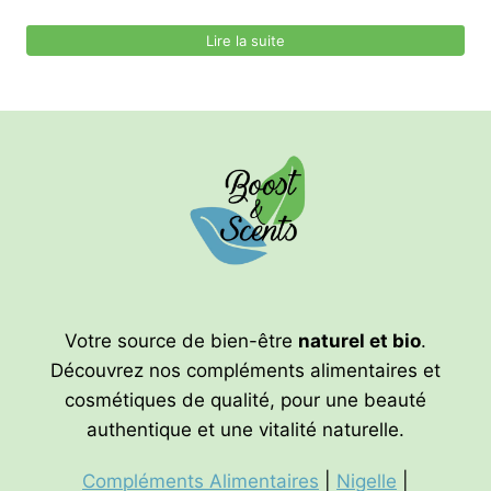
prix
prix
initial
actuel
Lire la suite
était :
est :
41,70€.
38,50€.
Votre source de bien-être
naturel et bio
.
Découvrez nos compléments alimentaires et
cosmétiques de qualité, pour une beauté
authentique et une vitalité naturelle.
Compléments Alimentaires
|
Nigelle
|