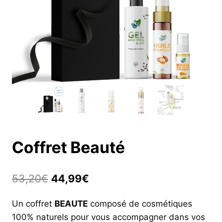
Coffret Beauté
Le
Le
53,20
€
44,99
€
prix
prix
Un coffret
BEAUTE
composé de cosmétiques
initial
actuel
100% naturels pour vous accompagner dans vos