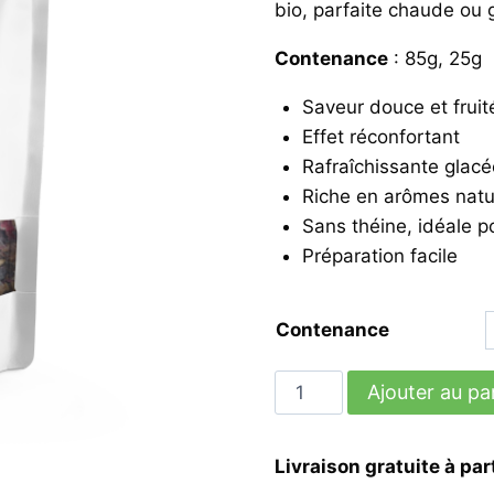
bio, parfaite chaude ou 
4,9
Contenance
: 85g, 25g
à
12,
Saveur douce et fruit
Effet réconfortant
Rafraîchissante glac
Riche en arômes natu
Sans théine, idéale po
Préparation facile
Contenance
quantité
Ajouter au pa
de
Infusion
Livraison gratuite à par
Boostea