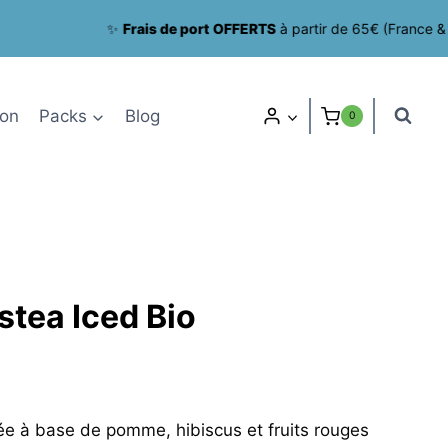
✨
Frais de port OFFERTS
à partir de 65€ (France & Belgiq
ion
Packs
Blog
0
stea Iced Bio
ge
ulée à base de pomme, hibiscus et fruits rouges
 :