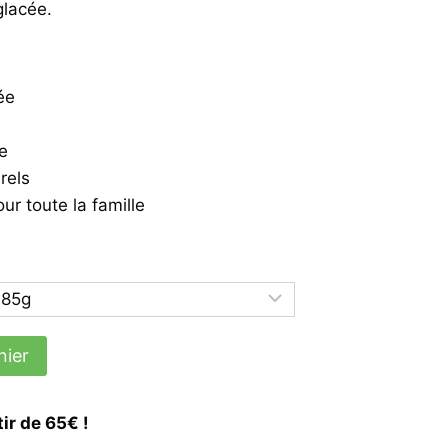
glacée.
0€
90€
ée
ée
rels
ur toute la famille
nier
tir de 65€ !