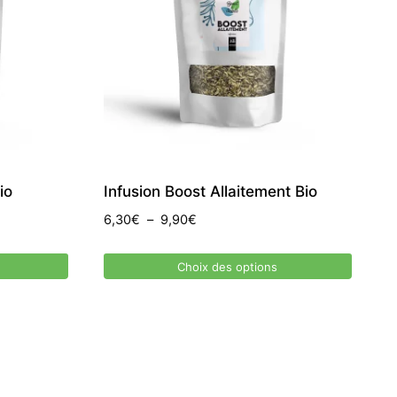
io
Infusion Boost Allaitement Bio
Plage
6,30
€
–
9,90
€
de
prix :
Choix des options
6,30€
Ce
à
produit
9,90€
a
plusieurs
variations.