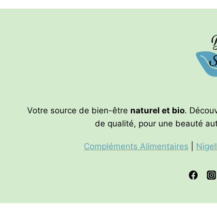
Les
Les
options
options
peuvent
peuvent
être
être
choisies
choisies
sur
sur
la
la
page
page
Votre source de bien-être
naturel et bio
. Décou
du
du
de qualité, pour une beauté auth
produit
produit
Compléments Alimentaires
|
Nigel