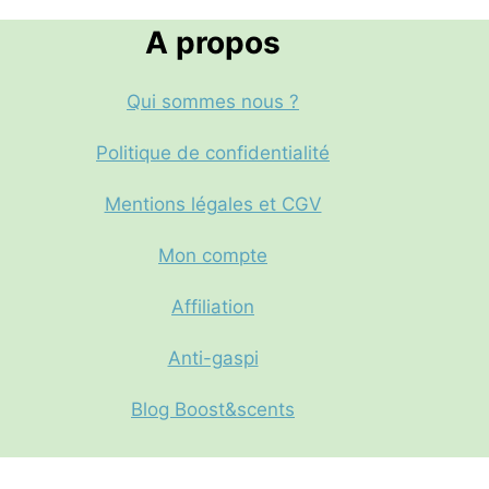
Les
A propos
options
peuvent
Qui sommes nous ?
être
choisies
Politique de confidentialité
sur
la
Mentions légales et CGV
page
du
Mon compte
produit
Affiliation
Anti-gaspi
Blog Boost&scents