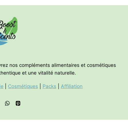
Les
options
peuvent
être
choisies
sur
la
page
vrez nos compléments alimentaires et cosmétiques
du
entique et une vitalité naturelle.
produit
le
|
Cosmétiques
|
Packs
|
Affiliation