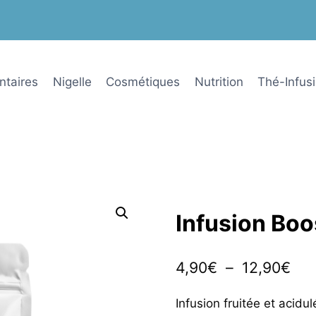
ntaires
Nigelle
Cosmétiques
Nutrition
Thé-Infus
Infusion Boo
Pla
4,90
€
–
12,90
€
de
Infusion fruitée et acid
prix