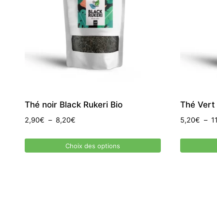
Thé noir Black Rukeri Bio
Thé Vert
Plage
2,90
€
–
8,20
€
5,20
€
–
1
de
prix :
Choix des options
2,90€
Ce
Ce
à
produit
produit
8,20€
a
a
plusieurs
plusieurs
variations.
variations