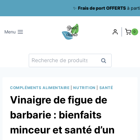
Aller
✨
Frais de port OFFERTS
à partir de 6
au
contenu
Menu
0
Recherche
Recherche
pour :
COMPLÉMENTS ALIMENTAIRE
|
NUTRITION
|
SANTÉ
Vinaigre de figue de
barbarie : bienfaits
minceur et santé d’un